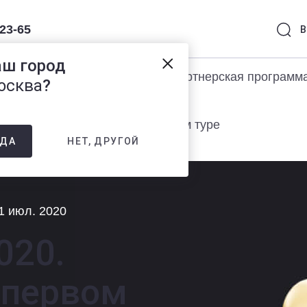
-23-65
В
аш город
раммы 1С
Услуги
Партнерская программ
осква
?
 ИТС 2020. Регистрация в первом туре
НЕТ, ДРУГОЙ
ДА
31 июл. 2020
020.
 первом