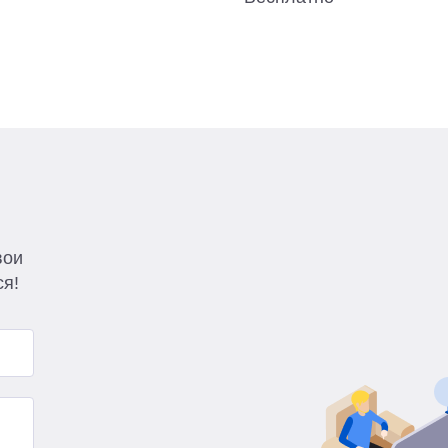
вои
ся!