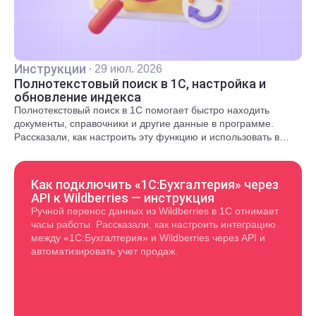
Инструкции
·
29 июл. 2026
Полнотекстовый поиск в 1С, настройка и
обновление индекса
Полнотекстовый поиск в 1С помогает быстро находить
документы, справочники и другие данные в программе.
Рассказали, как настроить эту функцию и использовать в
повседневной работе.
Как подключить «1С:Бухгалтерия» через
API к Wildberries — инструкция
Ручной перенос данных из Wildberries в 1С отнимает
часы работы. Рассказали, как настроить интеграцию
между «1С:Бухгалтерия» и Wildberries через API и
автоматизировать учет продаж.