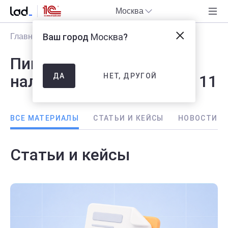
Москва
Ваш город
Москва
?
Главная
Блог
Мероприятия
Пишем о бухгалтерии,
НЕТ, ДРУГОЙ
налогах и 1С - Страница 11
ДА
ВСЕ МАТЕРИАЛЫ
CТАТЬИ И КЕЙСЫ
НОВОСТИ
Статьи и кейсы