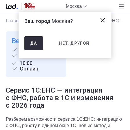
Москва
Ваш город
Москва
?
Главная
Блог
Мероприятия
Сервис 1С:ЕНС — интеграция с ФНС, работа в 1С и изменения с 2026 года
Вебинар
НЕТ, ДРУГОЙ
ДА
Бесплатно
28 января
10:00
Онлайн
Сервис 1С:ЕНС — интеграция
с ФНС, работа в 1С и изменения
с 2026 года
Разберём возможности сервиса 1С:ЕНС: интеграцию
с ФНС, работу в едином окне 1С, новые методы