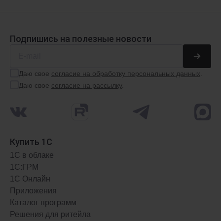
Подпишись на полезные новости
1С:Розница 8
Автоматизируй торговую точку
Даю свое
согласие на обработку персональных данных
.
Даю свое
согласие на рассылку
.
АРЕНДА
ФРЕШ
от 1509 ₽
/мес.
Купить 1С
1С в облаке
1С:ГРМ
1С Онлайн
Приложения
Каталог программ
Решения для ритейла
1С:Комплексная автоматизация 8