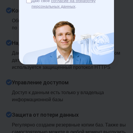
Даю свое
согласие на обработку
персональных данных
.
Конфиденциальность
Обмен данными осуществляется
по зашифрованным каналам связи
Надежные дата-центры
Данные хранятся в современном и защищенном
дата-центре. Для передачи информации
используется защищенный протокол HTTPS
Управление доступом
Доступ к данным есть только у владельца
информационной базы
Защита от потери данных
Регулярно создаем резервные копии баз. Также вы
самостоятельно можете в любой момент выгрузить