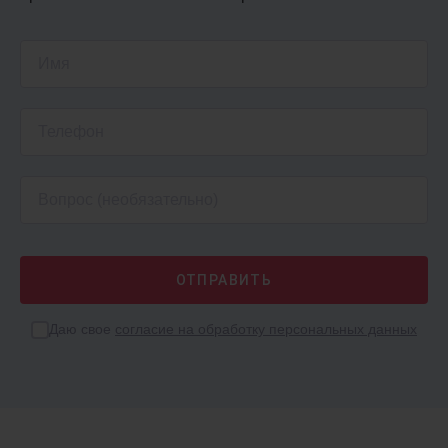
от 1509 ₽
/мес.
1С:Касса
Подключи онлайн-кассу к облаку
ФРЕШ
Даю свое
согласие на обработку персональных данных
от 250 ₽
/мес.