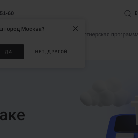
-51-60
В
ш город
Москва
?
раммы 1С
Услуги
Партнерская программ
ДА
НЕТ, ДРУГОЙ
лаке