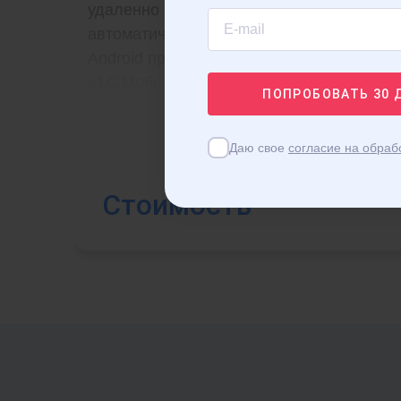
удаленно расположенных касс,
автоматический обмен данными:
Android приложение
«1С:Мобильная касса»
ПОПРОБОВАТЬ
30 
Даю свое
согласие на обраб
Стоимость