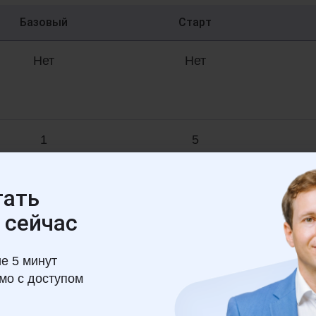
Базовый
Старт
Нет
Нет
1
5
тать
Нет
 сейчас
Нет
ие 5 минут
ьмо с доступом