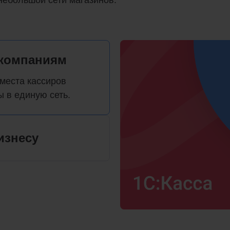
 небольшой сети магазинов.
компаниям
места кассиров
ы в единую сеть.
изнесу