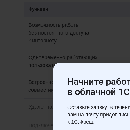
Функции
Возможность работы
без постоянного доступа
к интернету
Одновременно работающих
пользователей
Начните рабо
Встроенное РМК с подключением
в облачной 1С
совместимых онлайн-касс
Удаленная печать чеков
Оставьте заявку. В течен
вам на почту придет пис
к 1С:Фреш.
Подключение дополнительных