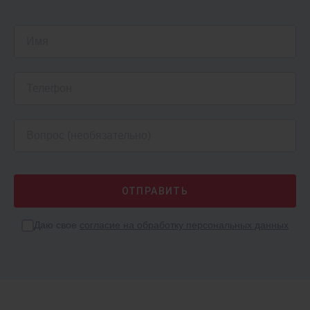
от 1509 ₽
/мес.
1С:Касса
Подключи онлайн-кассу к облаку
ФРЕШ
Даю свое
согласие на обработку персональных данных
от 250 ₽
/мес.