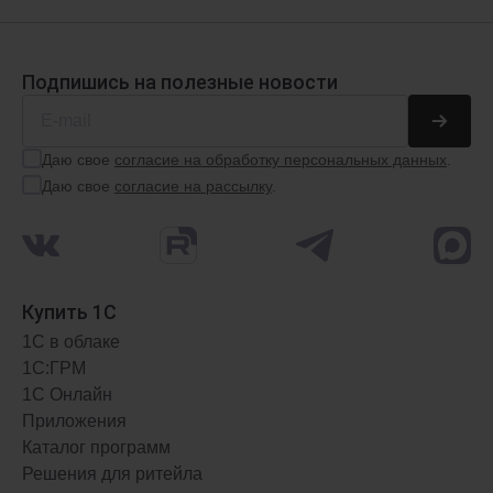
Подпишись на полезные новости
1С:Розница 8
Автоматизируй торговую точку
Даю свое
согласие на обработку персональных данных
.
Даю свое
согласие на рассылку
.
АРЕНДА
ФРЕШ
от 1509 ₽
/мес.
Купить 1С
1С в облаке
1С:ГРМ
1С Онлайн
Приложения
Каталог программ
Решения для ритейла
1С:Комплексная автоматизация 8