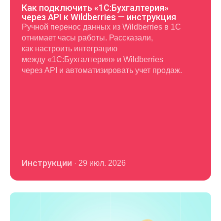
Как подключить «1С:Бухгалтерия»
через API к Wildberries — инструкция
Ручной перенос данных из Wildberries в 1С
отнимает часы работы. Рассказали,
как настроить интеграцию
между «1С:Бухгалтерия» и Wildberries
через API и автоматизировать учет продаж.
Инструкции
·
29 июл. 2026