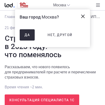
Москва
Ваш город
Москва
?
Главная
Блог
Статьи
Страховые взносы ИП в 2023 году: что поменялось
21 февраля 2023
6276
НЕТ, ДРУГОЙ
ДА
Страховые взносы ИП
в 2023 году:
что поменялось
Рассказываем, что нового появилось
для предпринимателей при расчете и перечислении
страховых взносов.
Время чтения ~2 мин.
КОНСУЛЬТАЦИЯ СПЕЦИАЛИСТА 1С