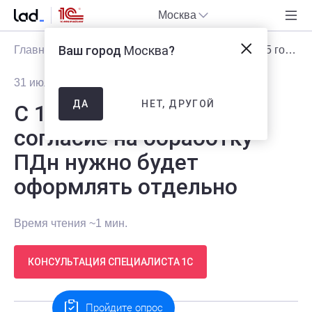
Москва
Ваш город
Москва
?
Главная
Блог
Новости
С 1 сентября 2025 года согласие на обработку ПДн нужно будет оформлять отдельно
31 июля 2025
1362
НЕТ, ДРУГОЙ
ДА
С 1 сентября 2025 года
согласие на обработку
ПДн нужно будет
оформлять отдельно
Время чтения ~1 мин.
КОНСУЛЬТАЦИЯ СПЕЦИАЛИСТА 1С
Пройдите опрос