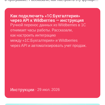
и использовать в повседневной работе.
Как подключить «1С:Бухгалтерия»
через API к Wildberries — инструкция
Ручной перенос данных из Wildberries в 1С
отнимает часы работы. Рассказали,
как настроить интеграцию
между «1С:Бухгалтерия» и Wildberries
через API и автоматизировать учет продаж.
Инструкции
·
29 июл. 2026