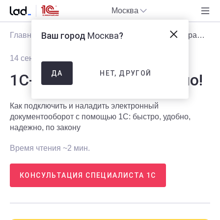
Москва
Ваш город
Москва
?
Главная
Блог
Статьи
1С-ЭДО – это не страшно!
14 сентября 2021
3009
НЕТ, ДРУГОЙ
ДА
1С-ЭДО – это не страшно!
Как подключить и наладить электронный
документооборот с помощью 1С: быстро, удобно,
надежно, по закону
Время чтения ~2 мин.
КОНСУЛЬТАЦИЯ СПЕЦИАЛИСТА 1С