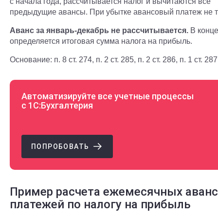
с начала года, рассчитывается налог и вычитаются все
предыдущие авансы. При убытке авансовый платеж не т
Аванс за январь-декабрь не рассчитывается.
В конце
определяется итоговая сумма налога на прибыль.
Основание: п. 8 ст. 274, п. 2 ст. 285, п. 2 ст. 286, п. 1 ст. 2
Автоматизируйте все учетные процессы
с 1С:Бухгалтерия
ПОПРОБОВАТЬ
Пример расчета ежемесячных аван
платежей по налогу на прибыль