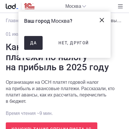
Москва
Ваш город
Москва
?
Главная
Блог
Статьи
Как платить авансовые платежи по налогу на прибыль в 2025 году
01 июля 2025
14595
НЕТ, ДРУГОЙ
ДА
Как платить авансовые
платежи по налогу
на прибыль в 2025 году
Организации на ОСН платят годовой налог
на прибыль и авансовые платежи. Рассказали, кто
платит авансы, как их рассчитать, перечислить
в бюджет.
Время чтения ~9 мин.