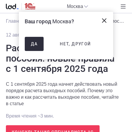
Москва
Ваш город
Москва
?
Главная
Блог
Статьи
Расчет выходного пособия: новые правила с 1 сентября 2025 года
12 августа 2025
7630
НЕТ, ДРУГОЙ
ДА
Расчет выходного
пособия: новые правила
с 1 сентября 2025 года
С 1 сентября 2025 года начнет действовать новый
порядок расчета выходных пособий. Почему это
важно и как рассчитать выходное пособие, читайте
в статье
Время чтения ~3 мин.