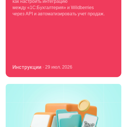
как настроить интеграцию
между «1С:Бухгалтерия» и Wildberries
через API и автоматизировать учет продаж.
Инструкции
·
29 июл. 2026