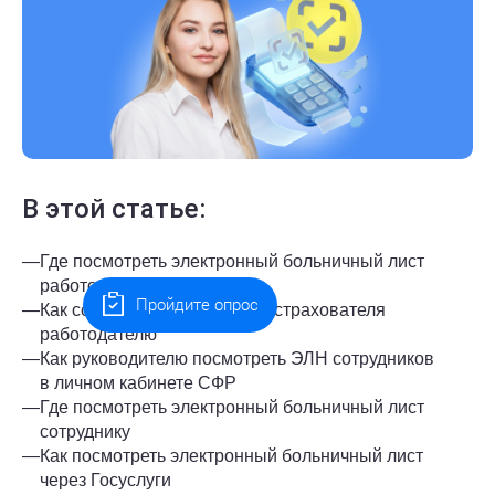
В этой статье:
—
Где посмотреть электронный больничный лист
работодателю
Пройдите опрос
—
Как создать личный кабинет страхователя
работодателю
—
Как руководителю посмотреть ЭЛН сотрудников
в личном кабинете СФР
—
Где посмотреть электронный больничный лист
сотруднику
—
Как посмотреть электронный больничный лист
через Госуслуги