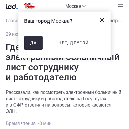
Москва
Ваш город
Москва
?
Главная
Блог
Статьи
Где посмотреть электронный больничный лист сотруднику и работодателю
29 июля 2025
32317
НЕТ, ДРУГОЙ
ДА
Где посмотреть
электронный больничный
лист сотруднику
и работодателю
Рассказали, как посмотреть электронный больничный
лист сотруднику и работодателю на Госуслугах
и в СФР, ответили на вопросы, которые касаются
ЭЛН.
Время чтения ~3 мин.