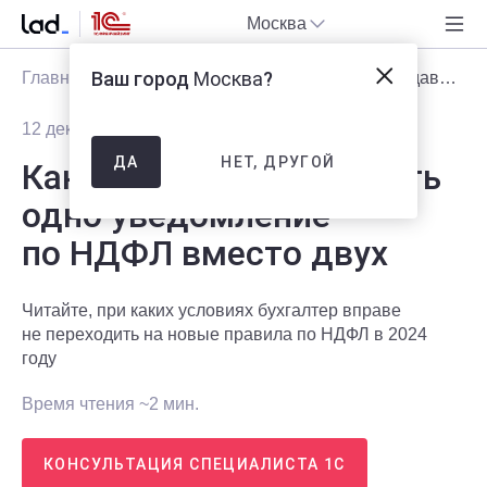
Москва
Ваш город
Москва
?
Главная
Блог
Статьи
Как в 2024 году подавать одно уведомление по НДФЛ вместо двух
12 декабря 2023
2479
НЕТ, ДРУГОЙ
ДА
Как в 2024 году подавать
одно уведомление
по НДФЛ вместо двух
Читайте, при каких условиях бухгалтер вправе
не переходить на новые правила по НДФЛ в 2024
году
Время чтения ~2 мин.
КОНСУЛЬТАЦИЯ СПЕЦИАЛИСТА 1С