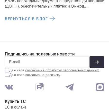
ЕАЭС необходимы: документ о предстоящей поставке
(ДОПП), обеспечительный платеж и QR-код.
Подробнее о новых правилах и требованиях
рассказали в статье.
ВЕРНУТЬСЯ В БЛОГ
Подпишись на полезные новости
Даю свое
согласие на обработку персональных данных
.
Даю свое
согласие на рассылку
.
Купить 1С
1С в облаке