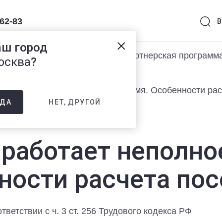
-62-83
В
аш город
раммы 1С
Услуги
Партнерская программ
осква
?
 работает неполное рабочее время. Особенности рас
НЕТ, ДРУГОЙ
ДА
 работает неполно
ности расчета по
тветствии с ч. 3 ст. 256 Трудового кодекса РФ