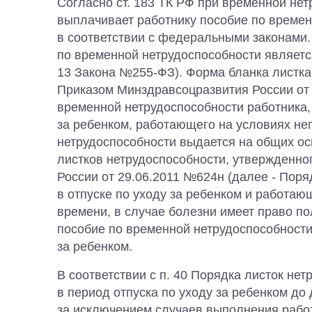
Согласно ст. 183 ТК РФ при временной не
выплачивает работнику пособие по времен
в соответствии с федеральными законами
по временной нетрудоспособности является 
13 Закона №255-ФЗ). Форма бланка листка
Приказом Минздравсоцразвития России от 
временной нетрудоспособности работника,
за ребенком, работающего на условиях не
нетрудоспособности выдается на общих ос
листков нетрудоспособности, утвержденн
России от 29.06.2011 №624н (далее - Поря
в отпуске по уходу за ребенком и работаю
времени, в случае болезни имеет право п
пособие по временной нетрудоспособности
за ребенком.
В соответствии с п. 40 Порядка листок не
в период отпуска по уходу за ребенком до 
за исключением случаев выполнения работ