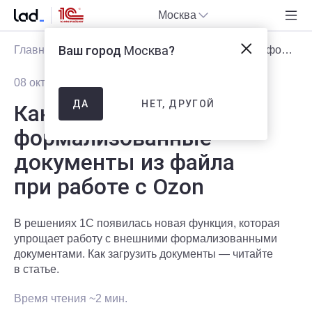
Москва
Ваш город
Москва
?
Главная
Блог
Статьи
Как загрузить в 1С формализованные документы из файла при работе с Ozon
08 октября 2024
6233
НЕТ, ДРУГОЙ
ДА
Как загрузить в 1С
формализованные
документы из файла
при работе с Ozon
В решениях 1С появилась новая функция, которая
упрощает работу с внешними формализованными
документами. Как загрузить документы — читайте
в статье.
Время чтения ~2 мин.