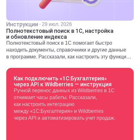
Инструкции
·
29 июл. 2026
Полнотекстовый поиск в 1С, настройка
и обновление индекса
Полнотекстовый поиск в 1С помогает быстро
находить документы, справочники и другие данные
в программе. Рассказали, как настроить эту функцию
и использовать в повседневной работе.
Как подключить «1С:Бухгалтерия»
через API к Wildberries — инструкция
Ручной перенос данных из Wildberries в 1С
отнимает часы работы. Рассказали,
как настроить интеграцию
между «1С:Бухгалтерия» и Wildberries
через API и автоматизировать учет продаж.