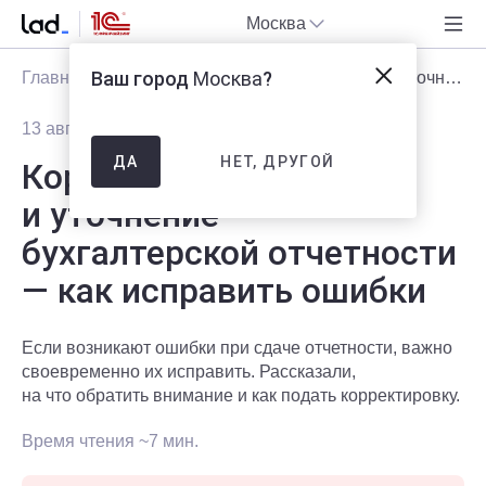
Москва
Ваш город
Москва
?
Главная
Блог
Статьи
Корректировка и уточнение бухгалтерской отчетности — как исправить ошибки
13 августа 2025
15142
НЕТ, ДРУГОЙ
ДА
Корректировка
и уточнение
бухгалтерской отчетности
— как исправить ошибки
Если возникают ошибки при сдаче отчетности, важно
своевременно их исправить. Рассказали,
на что обратить внимание и как подать корректировку.
Время чтения ~7 мин.