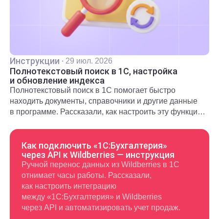
Инструкции
·
29 июл. 2026
Полнотекстовый поиск в 1С, настройка
и обновление индекса
Полнотекстовый поиск в 1С помогает быстро
находить документы, справочники и другие данные
в программе. Рассказали, как настроить эту функцию
и использовать в повседневной работе.
Как подключить «1С:Бухгалтерия»
через API к Wildberries — инструкция
Ручной перенос данных из Wildberries в 1С
отнимает часы работы. Рассказали,
как настроить интеграцию
между «1С:Бухгалтерия» и Wildberries
через API и автоматизировать учет продаж.