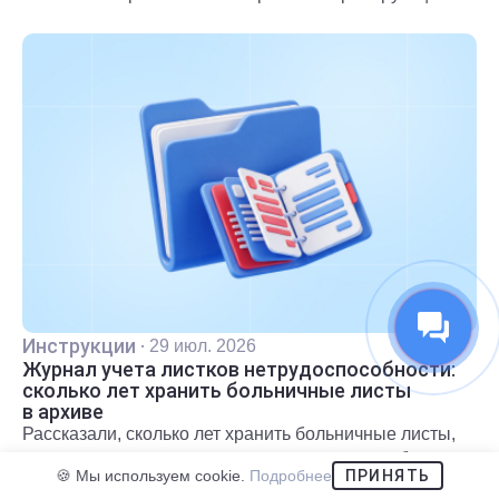
органов.
Инструкции
·
29 июл. 2026
Журнал учета листков нетрудоспособности:
сколько лет хранить больничные листы
в архиве
Рассказали, сколько лет хранить больничные листы,
нужен ли журнал учета листков нетрудоспособности,
🍪 Мы используем cookie.
Подробнее
ПРИНЯТЬ
как организовать архив и в каком порядке уничтожать