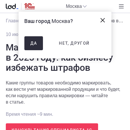
Москва
Ваш город
Москва
?
Главная
Блог
Статьи
Маркировка товаров в 2025 году: как бизнесу избежать штрафов
10 июня 2025
6295
НЕТ, ДРУГОЙ
ДА
Маркировка товаров
в 2025 году: как бизнесу
избежать штрафов
Какие группы товаров необходимо маркировать,
как вести учет маркированной продукции и что будет,
если нарушить правила маркировки — читайте
в статье.
Время чтения ~9 мин.