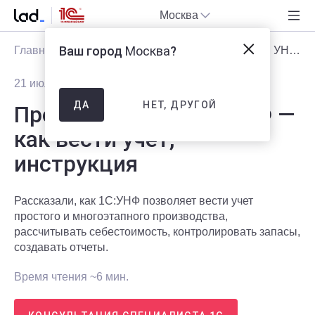
Москва
Ваш город
Москва
?
Главная
Блог
Статьи
Производство в 1С УНФ — как вести учет, инструкция
21 июля 2025
8655
НЕТ, ДРУГОЙ
ДА
Производство в 1С УНФ —
как вести учет,
инструкция
Рассказали, как 1С:УНФ позволяет вести учет
простого и многоэтапного производства,
рассчитывать себестоимость, контролировать запасы,
создавать отчеты.
Время чтения ~6 мин.