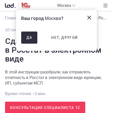
Москва
Ваш город
Москва
?
Главная
Блог
Статьи
Сдача отчетности в Росстат в электронном виде
10 сентября 2025
5273
НЕТ, ДРУГОЙ
ДА
Сдача отчетности
в Росстат в электронном
виде
В этой инструкции разобрали, как отправлять
отчетность в Росстат в электронном виде юрлицам,
ИП, субъектам МСП
Время чтения ~3 мин.
КОНСУЛЬТАЦИЯ СПЕЦИАЛИСТА 1С