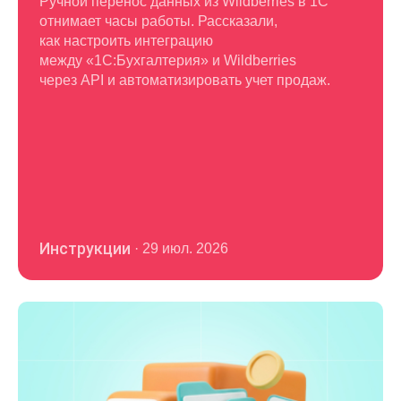
Ручной перенос данных из Wildberries в 1С
отнимает часы работы. Рассказали,
как настроить интеграцию
между «1С:Бухгалтерия» и Wildberries
через API и автоматизировать учет продаж.
Инструкции
·
29 июл. 2026