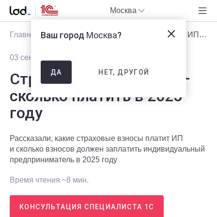
Москва
Ваш город
Москва
?
Главная
Блог
Статьи
Страховые взносы ИП — сколько платить в 2025 году
03 сентября 2025
9919
НЕТ, ДРУГОЙ
ДА
Страховые взносы ИП —
сколько платить в 2025
году
Рассказали, какие страховые взносы платит ИП
и сколько взносов должен заплатить индивидуальный
предприниматель в 2025 году
Время чтения ~8 мин.
КОНСУЛЬТАЦИЯ СПЕЦИАЛИСТА 1С