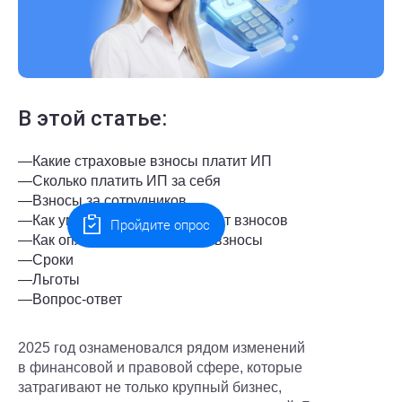
В этой статье:
—
Какие страховые взносы платит ИП
—
Сколько платить ИП за себя
—
Взносы за сотрудников
—
Как уменьшить налоги за счет взносов
Пройдите опрос
—
Как оплачивать страховые взносы
—
Сроки
—
Льготы
—
Вопрос-ответ
2025 год ознаменовался рядом изменений
в финансовой и правовой сфере, которые
затрагивают не только крупный бизнес,