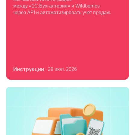
между «1С:Бухгалтерия» и Wildberries
через API и автоматизировать учет продаж.
Инструкции
·
29 июл. 2026