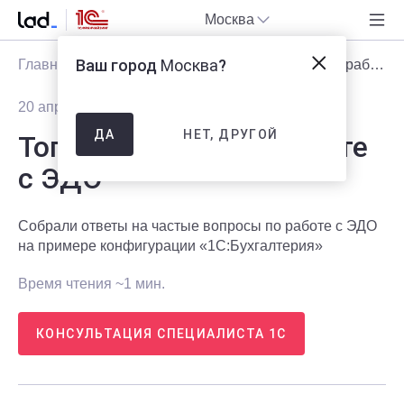
Москва
Ваш город
Москва
?
Главная
Блог
Статьи
Топ-5 вопросов по работе с ЭДО
20 апреля 2025
1728
НЕТ, ДРУГОЙ
ДА
Топ-5 вопросов по работе
с ЭДО
Собрали ответы на частые вопросы по работе с ЭДО
на примере конфигурации «1С:Бухгалтерия»
Время чтения ~1 мин.
КОНСУЛЬТАЦИЯ СПЕЦИАЛИСТА 1С