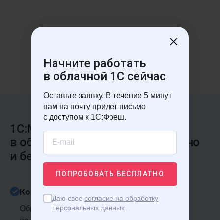
платежи за использование приложений
не потребуется
в 1С:Фреш
Начните работать
1
2
3
4
5
6
в облачной 1С сейчас
Оставьте заявку. В течение 5 минут
вам на почту придет письмо
с доступом к 1С:Фреш.
1С:Маркетинг. Лидогенерация
в облаке 1С:Фреш — это надежно
и безопасно
ПОПРОБОВАТЬ
БЕСПЛАТНО
Конфиденциальность
Даю свое
согласие на обработку
персональных данных
.
Обмен данными осуществляется