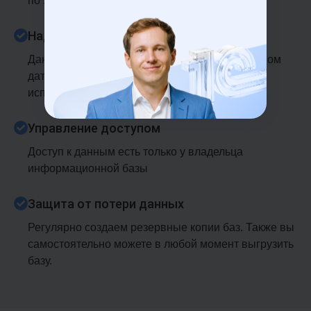
по зашифрованным каналам связи
Надежные дата-центры
Данные хранятся в современном и защищенном
дата-центре. Для передачи информации
используется защищенный протокол HTTPS
Управление доступом
Доступ к данным есть только у владельца
информационной базы
Защита от потери данных
Регулярно создаем резервные копии баз. Также вы
самостоятельно можете в любой момент выгрузить
базу.