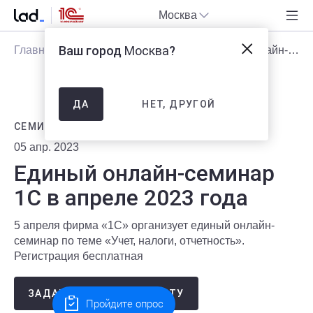
Москва
Ваш город
Москва
?
Главная
Блог
Мероприятия
Единый онлайн-семинар 1С в апреле 2023 года
НЕТ, ДРУГОЙ
ДА
СЕМИНАР ЗАВЕРШЕН
05 апр. 2023
Единый онлайн-семинар
1С в апреле 2023 года
5 апреля фирма «1С» организует единый онлайн-
семинар по теме «Учет, налоги, отчетность».
Регистрация бесплатная
ЗАДАТЬ ВОПРОС ЭКСПЕРТУ
Пройдите опрос