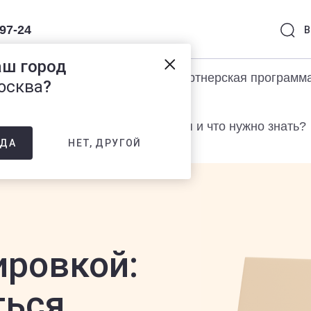
-97-24
В
аш город
раммы 1С
Услуги
Партнерская программ
осква
?
 маркировкой: как подготовиться и что нужно знать?
НЕТ, ДРУГОЙ
ДА
ировкой:
ться