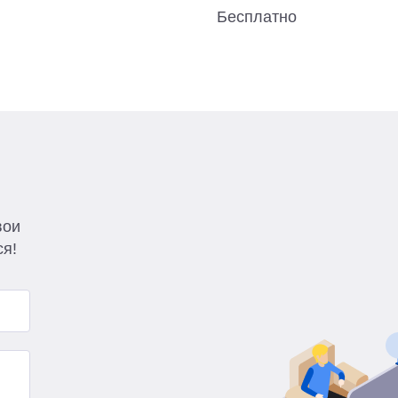
Бесплатно
вои
ся!