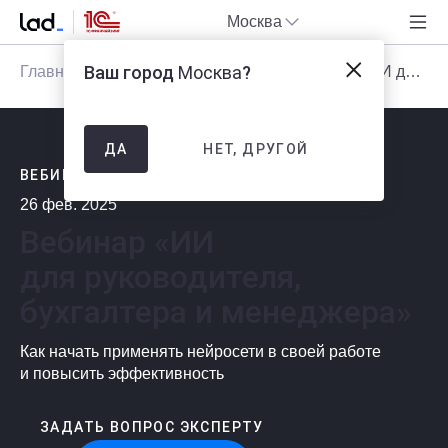
Москва
Ваш город
Москва
?
Главная
Блог
Мероприятия
Вебинар «ИИ для руководителя, бухгалтера и менеджера»
НЕТ, ДРУГОЙ
ДА
ВЕБИНАР ЗАВЕРШЕН
26 фев. 2025
Вебинар «ИИ
для руководителя,
бухгалтера и менеджера»
Как начать применять нейросети в своей работе
и повысить эффективность
ЗАДАТЬ ВОПРОС ЭКСПЕРТУ