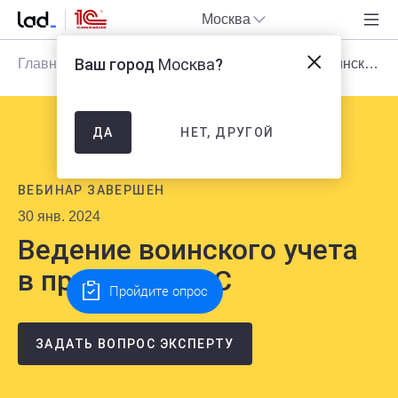
Москва
Ваш город
Москва
?
Главная
Блог
Мероприятия
Ведение воинского учета в программе 1С
НЕТ, ДРУГОЙ
ДА
ВЕБИНАР ЗАВЕРШЕН
30 янв. 2024
Ведение воинского учета
в программе 1С
Пройдите опрос
ЗАДАТЬ ВОПРОС ЭКСПЕРТУ