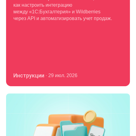
как настроить интеграцию
между «1С:Бухгалтерия» и Wildberries
через API и автоматизировать учет продаж.
Инструкции
·
29 июл. 2026