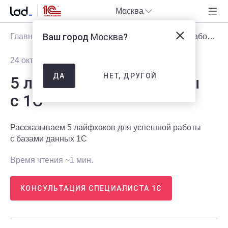
Москва
Ваш город
Москва
?
Главная
Блог
Статьи
5 лайфхаков для работы с 1С
24 октября 2018
4185
НЕТ, ДРУГОЙ
ДА
5 лайфхаков для работы
с 1С
Рассказываем 5 лайфхаков для успешной работы
с базами данных 1С
Время чтения ~1 мин.
КОНСУЛЬТАЦИЯ СПЕЦИАЛИСТА 1С