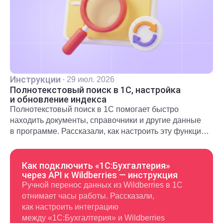
Инструкции
·
29 июл. 2026
Полнотекстовый поиск в 1С, настройка
и обновление индекса
Полнотекстовый поиск в 1С помогает быстро
находить документы, справочники и другие данные
в программе. Рассказали, как настроить эту функцию
и использовать в повседневной работе.
Как подключить «1С:Бухгалтерия»
через API к Wildberries — инструкция
Ручной перенос данных из Wildberries в 1С
отнимает часы работы. Рассказали,
как настроить интеграцию
между «1С:Бухгалтерия» и Wildberries