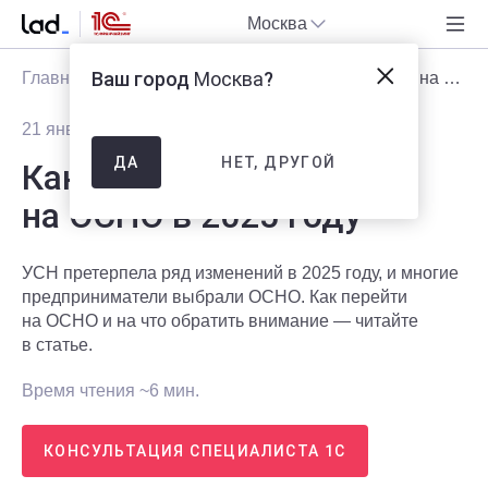
Москва
Ваш город
Москва
?
Главная
Блог
Статьи
Как перейти с УСН на ОСНО в 2025 году
21 января 2025
19326
НЕТ, ДРУГОЙ
ДА
Как перейти с УСН
на ОСНО в 2025 году
УСН претерпела ряд изменений в 2025 году, и многие
предприниматели выбрали ОСНО. Как перейти
на ОСНО и на что обратить внимание — читайте
в статье.
Время чтения ~6 мин.
КОНСУЛЬТАЦИЯ СПЕЦИАЛИСТА 1С