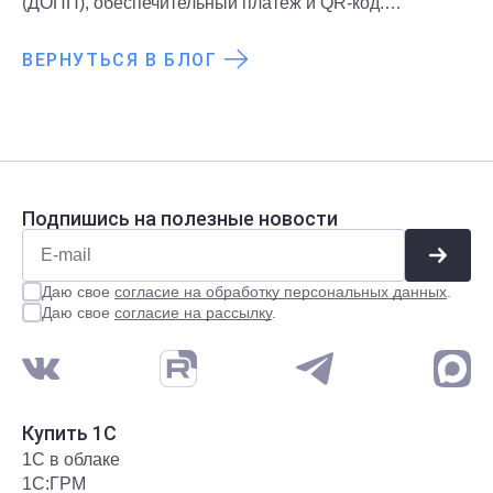
(ДОПП), обеспечительный платеж и QR-код.
Подробнее о новых правилах и требованиях
рассказали в статье.
ВЕРНУТЬСЯ В БЛОГ
Подпишись на полезные новости
Даю свое
согласие на обработку персональных данных
.
Даю свое
согласие на рассылку
.
Купить 1С
1С в облаке
1С:ГРМ