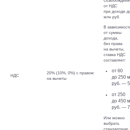
Освобождени
от НДС
при доходе д
млн руб.
В зависимост
от суммы
дохода,
без права
на вычеты,
ставка НДС
составляет:
от 60
20% (10%, 0%) с правом
НДС
до 250 
на вычеты
руб. — 
от 250
до 450 
руб. — 
Или можно
выбрать
стандартную