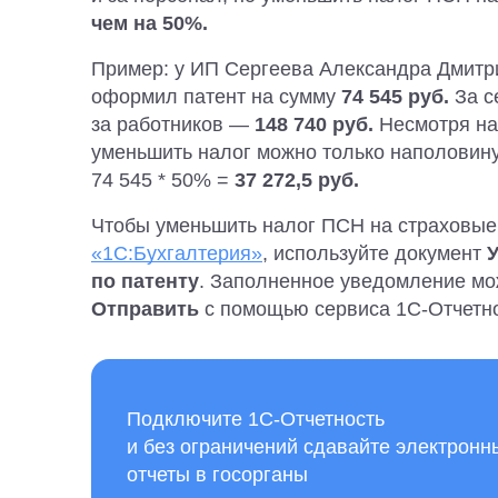
чем на 50%.
Пример: у ИП Сергеева Александра Дмитри
оформил патент на сумму
74 545 руб.
За с
за работников —
148 740 руб.
Несмотря на
уменьшить налог можно только наполовину.
74 545 * 50% =
37 272,5 руб.
Чтобы уменьшить налог ПСН на страховые
«1С:Бухгалтерия»
, используйте документ
по патенту
. Заполненное уведомление мо
Отправить
с помощью сервиса 1С-Отчетно
Подключите 1С-Отчетность
и без ограничений сдавайте электронн
отчеты в госорганы