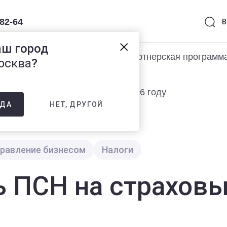
-82-64
В
аш город
раммы 1С
Услуги
Партнерская программ
осква
?
 ПСН на страховые взносы в 2026 году
НЕТ, ДРУГОЙ
ДА
равление бизнесом
Налоги
ь ПСН на страхов