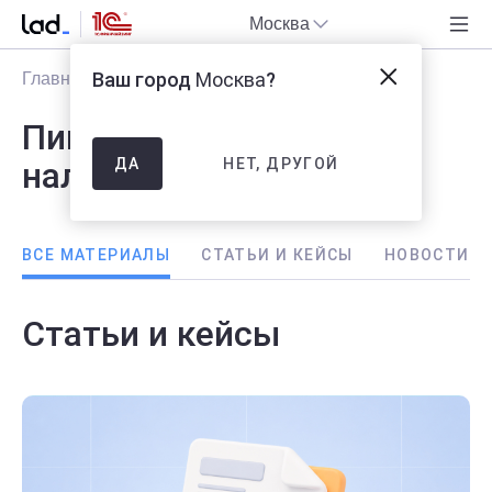
Москва
Ваш город
Москва
?
Главная
Блог
Статьи и кейсы
Пишем о бухгалтерии,
НЕТ, ДРУГОЙ
налогах и 1С
ДА
ВСЕ МАТЕРИАЛЫ
CТАТЬИ И КЕЙСЫ
НОВОСТИ
Статьи и кейсы