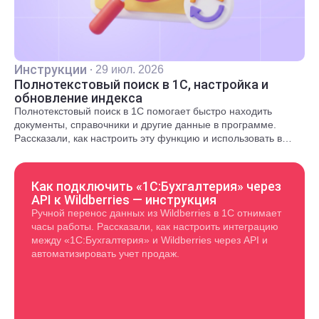
Инструкции
·
29 июл. 2026
Полнотекстовый поиск в 1С, настройка и
обновление индекса
Полнотекстовый поиск в 1С помогает быстро находить
документы, справочники и другие данные в программе.
Рассказали, как настроить эту функцию и использовать в
повседневной работе.
Как подключить «1С:Бухгалтерия» через
API к Wildberries — инструкция
Ручной перенос данных из Wildberries в 1С отнимает
часы работы. Рассказали, как настроить интеграцию
между «1С:Бухгалтерия» и Wildberries через API и
автоматизировать учет продаж.