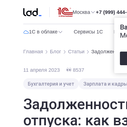
Москва
+7 (999) 444
В
1С в облаке
Сервисы 1С
Прог
М
Главная
Блог
Статьи
Задолженность
11 апреля 2023
8537
Бухгалтерия и учет
Зарплата и кадр
Задолженность
отпуска: как 