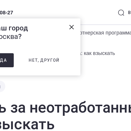
-08-27
В
аш город
раммы 1С
Услуги
Партнерская программ
осква
?
 за неотработанные дни отпуска: как взыскать
НЕТ, ДРУГОЙ
ДА
ы
 за неотработанн
взыскать