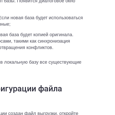
ип базы. Появится диалоговое окно
Если новая база будет использоваться
нные;
вая база будет копией оригинала.
сами, такими как синхронизация
дотвращения конфликтов.
х в локальную базу все существующие
фигурации файла
ции создан файл выгрузки, откройте