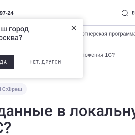
-97-24
В
аш город
раммы 1С
Услуги
Партнерская программ
осква
?
 данные в локальную версию приложения 1С?
НЕТ, ДРУГОЙ
ДА
1С:Фреш
 данные в локаль
С?