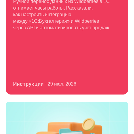
Ручной перенос данных из Wildberries в 1С
отнимает часы работы. Рассказали,
как настроить интеграцию
между «1С:Бухгалтерия» и Wildberries
через API и автоматизировать учет продаж.
Инструкции
·
29 июл. 2026