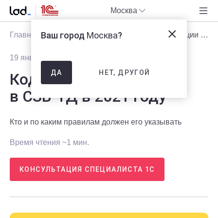
Москва
Ваш город
Москва
?
Главная
Блог
Статьи
Код трудовой функции в СЗВ-ТД в 2021 году
19 января 2021
6016
НЕТ, ДРУГОЙ
ДА
Код трудовой функции
в СЗВ-ТД в 2021 году
Кто и по каким правилам должен его указывать
Время чтения ~1 мин.
КОНСУЛЬТАЦИЯ СПЕЦИАЛИСТА 1С