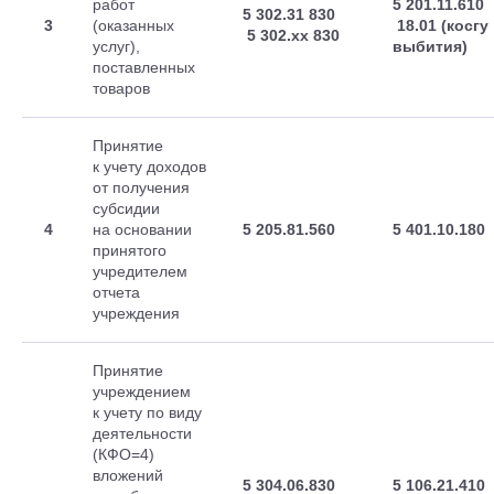
работ
5 201.11.610
5 302.31 830
3
(оказанных
18.01 (косгу
5 302.хх 830
услуг),
выбития)
поставленных
товаров
Принятие
к учету доходов
от получения
субсидии
4
на основании
5 205.81.560
5 401.10.180
принятого
учредителем
отчета
учреждения
Принятие
учреждением
к учету по виду
деятельности
(КФО=4)
вложений
5 304.06.830
5 106.21.410