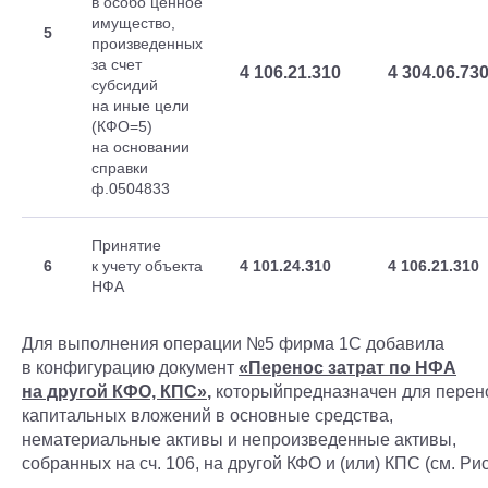
в особо ценное
имущество,
5
произведенных
за счет
4 106.21.310
4 304.06.73
субсидий
на иные цели
(КФО=5)
на основании
справки
ф.0504833
Принятие
6
к учету объекта
4 101.24.310
4 106.21.310
НФА
Для выполнения операции №5 фирма 1С добавила
в конфигурацию документ
«Перенос затрат по НФА
на другой КФО, КПС»
,
которыйпредназначен для перен
капитальных вложений в основные средства,
нематериальные активы и непроизведенные активы,
собранных на сч. 106, на другой КФО и (или) КПС (см. Рис.