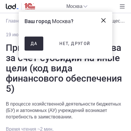
Москва
Ваш город
Москва
?
Главная
Блог
Статьи
Приобретение имущества за счет субсидий на иные цели (код вида финансового обеспечения 5)
19 июня 2013
17788
НЕТ, ДРУГОЙ
ДА
Приобретение имущества
за счет субсидий на иные
цели (код вида
финансового обеспечения
5)
В процессе хозяйственной деятельности бюджетных
(БУ) и автономных (АУ) учреждений возникает
потребность в заимствовании.
Время чтения ~2 мин.