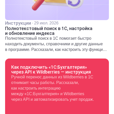
Инструкции
·
29 июл. 2026
Полнотекстовый поиск в 1С, настройка
и обновление индекса
Полнотекстовый поиск в 1С помогает быстро
находить документы, справочники и другие данные
в программе. Рассказали, как настроить эту функцию
и использовать в повседневной работе.
Как подключить «1С:Бухгалтерия»
через API к Wildberries — инструкция
Ручной перенос данных из Wildberries в 1С
отнимает часы работы. Рассказали,
как настроить интеграцию
между «1С:Бухгалтерия» и Wildberries
через API и автоматизировать учет продаж.