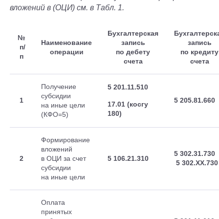
вложений в (ОЦИ) см. в Табл. 1.
Бухгалтерская
Бухгалтерск
№
Наименование
запись
запись
п/
операции
по дебету
по кредиту
п
счета
счета
Получение
5 201.11.510
субсидии
1
5 205.81.660
17.01 (косгу
на иные цели
180)
(КФО=5)
Формирование
вложений
5 302.31.730
2
в ОЦИ за счет
5 106.21.310
5 302.ХХ.730
субсидии
на иные цели
Оплата
принятых