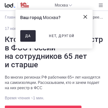
Москва
Ваш город
Москва
?
Главная
Блог
Статьи
Кто должен подать реестр в ФСС России на сотрудников 65 лет и старше
17 ноября 2020
3052
НЕТ, ДРУГОЙ
ДА
Кто должен подать реестр
в ФСС России
на сотрудников 65 лет
и старше
Во многих регионах РФ работники 65+ лет находятся
на самоизоляции. Рассказываем, кто и зачем подает
на них реестр в ФСС
Время чтения ~1 мин.