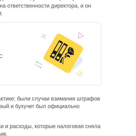
на ответственности директора, и он
т.
С
актике: были случаи взимания штрафов
овый и бухучет был официально
ки и расходы, которые налоговая сняла
ым.