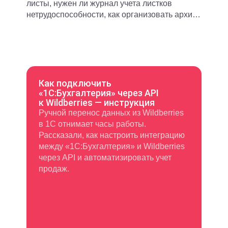
листы, нужен ли журнал учета листков
нетрудоспособности, как организовать архив
и в каком порядке уничтожать документы
после окончания срока хранения.
Как подключить
«1С:Бухгалтерия» через API
к Wildberries — инструкция
Ручной перенос данных из Wildberries
в 1С отнимает часы работы.
Рассказали, как настроить интеграцию
между «1С:Бухгалтерия» и Wildberries
через API и автоматизировать учет
продаж.