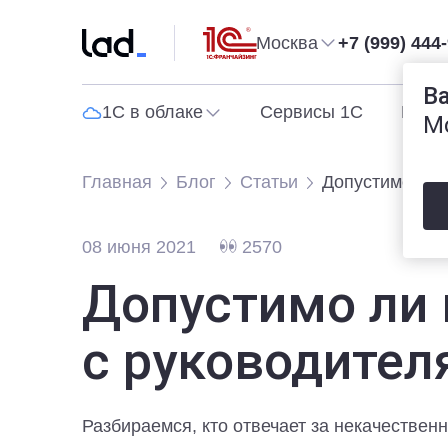
Москва
+7 (999) 444
В
1С в облаке
Сервисы 1С
Прог
М
Главная
Блог
Статьи
Допустимо ли 
08 июня 2021
2570
Допустимо ли 
с руководител
Разбираемся, кто отвечает за некачествен