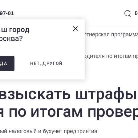
-97-01
В
аш город
раммы 1С
Услуги
Партнерская программ
осква
?
взыскать штрафы и пени с руководителя по итогам 
НЕТ, ДРУГОЙ
ДА
взыскать штрафы 
я по итогам пров
ный налоговый и бухучет предприятия