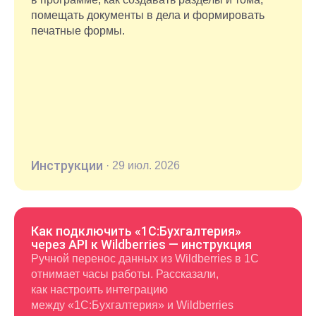
помещать документы в дела и формировать
печатные формы.
Инструкции
·
29 июл. 2026
Как подключить «1С:Бухгалтерия»
через API к Wildberries — инструкция
Ручной перенос данных из Wildberries в 1С
отнимает часы работы. Рассказали,
как настроить интеграцию
между «1С:Бухгалтерия» и Wildberries