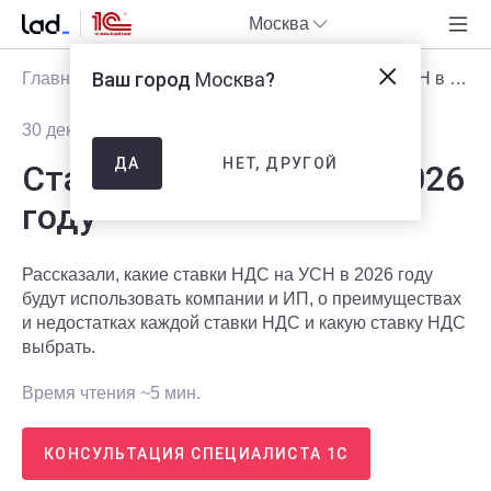
Москва
Ваш город
Москва
?
Главная
Блог
Статьи
Ставки НДС на УСН в 2026 году
30 декабря 2025
891
НЕТ, ДРУГОЙ
ДА
Ставки НДС на УСН в 2026
году
Рассказали, какие ставки НДС на УСН в 2026 году
будут использовать компании и ИП, о преимуществах
и недостатках каждой ставки НДС и какую ставку НДС
выбрать.
Время чтения ~5 мин.
КОНСУЛЬТАЦИЯ СПЕЦИАЛИСТА 1С