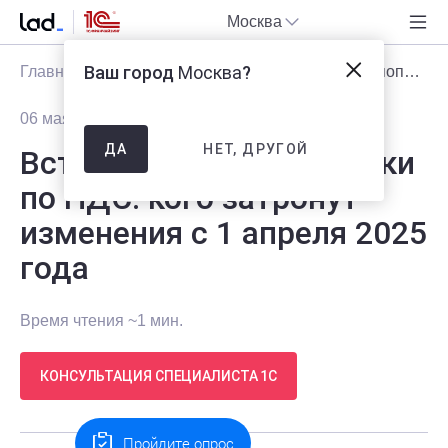
Москва
Ваш город
Москва
?
Главная
Блог
Новости
Вступили в силу поправки по НДС: кого затронут изменения с 1 апреля 2025 года
06 мая 2025
783
НЕТ, ДРУГОЙ
ДА
Вступили в силу поправки
по НДС: кого затронут
изменения с 1 апреля 2025
года
Время чтения ~1 мин.
КОНСУЛЬТАЦИЯ СПЕЦИАЛИСТА 1С
Пройдите опрос