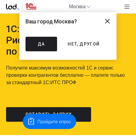
Москва
Ваш город
Москва
?
1С:КП ПРОФ + 1СПАРК
Риски на 12 месяцев
ДА
НЕТ, ДРУГОЙ
по цене 1С:ИТС ПРОФ
Получите максимум возможностей 1С и сервис
проверки контрагентов бесплатно — платите только
за стандартный 1С:ИТС ПРОФ
ОСТАВИТЬ ЗАЯВКУ
Пройдите опрос