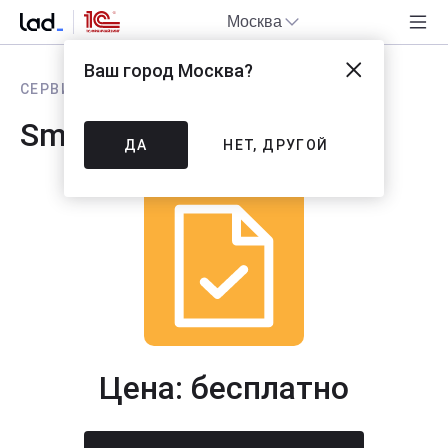
Москва
Ваш город
Москва
?
СЕРВИС 1С:ИТС
Smartway
ДА
НЕТ, ДРУГОЙ
Цена: бесплатно