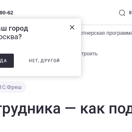
-90-62
В
аш город
раммы 1С
Услуги
Партнерская программ
осква
?
трудника — как подключить и настроить
НЕТ, ДРУГОЙ
ДА
1С:Фреш
трудника — как п