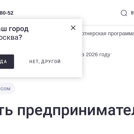
-80-52
В
аш город
раммы 1С
Услуги
Партнерская программ
осква
?
ть предпринимателям про АУСН в 2026 году
НЕТ, ДРУГОЙ
ДА
есом
ать предпринимат