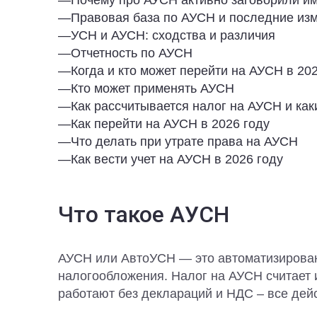
—
Почему про АУСН активно заговорили им
—
Правовая база по АУСН и последние из
—
УСН и АУСН: сходства и различия
—
Отчетность по АУСН
—
Когда и кто может перейти на АУСН в 20
—
Кто может применять АУСН
—
Как рассчитывается налог на АУСН и ка
—
Как перейти на АУСН в 2026 году
—
Что делать при утрате права на АУСН
—
Как вести учет на АУСН в 2026 году
Что такое АУСН
АУСН или АвтоУСН — это автоматизирова
налогообложения. Налог на АУСН считает
работают без деклараций и НДС – все дей