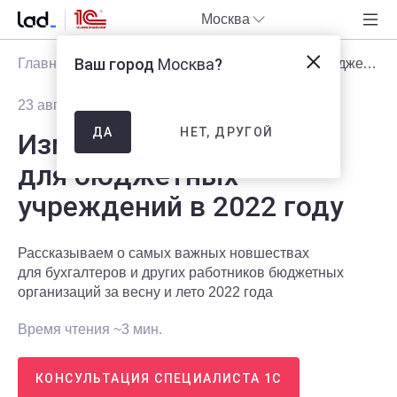
Москва
Ваш город
Москва
?
Главная
Блог
Статьи
Изменения для бюджетных учреждений в 2022 году
23 августа 2022
1764
НЕТ, ДРУГОЙ
ДА
Изменения
для бюджетных
учреждений в 2022 году
Рассказываем о самых важных новшествах
для бухгалтеров и других работников бюджетных
организаций за весну и лето 2022 года
Время чтения ~3 мин.
КОНСУЛЬТАЦИЯ СПЕЦИАЛИСТА 1С