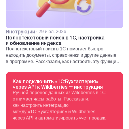
Инструкции
·
29 июл. 2026
Полнотекстовый поиск в 1С, настройка
и обновление индекса
Полнотекстовый поиск в 1С помогает быстро
находить документы, справочники и другие данные
в программе. Рассказали, как настроить эту функцию
и использовать в повседневной работе.
Как подключить «1С:Бухгалтерия»
через API к Wildberries — инструкция
Ручной перенос данных из Wildberries в 1С
отнимает часы работы. Рассказали,
как настроить интеграцию
между «1С:Бухгалтерия» и Wildberries
через API и автоматизировать учет продаж.