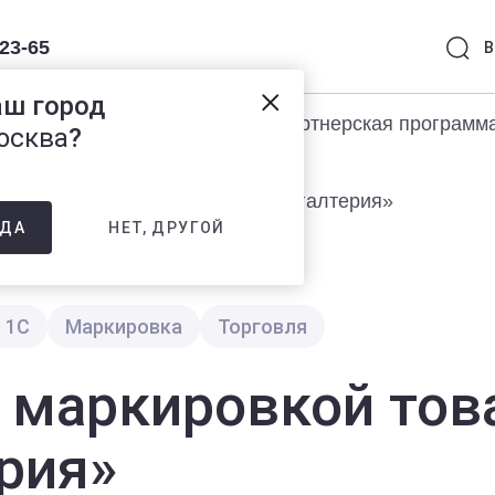
-23-65
В
аш город
раммы 1С
Услуги
Партнерская программ
осква
?
с маркировкой товаров в «1С:Бухгалтерия»
НЕТ, ДРУГОЙ
ДА
 1С
Маркировка
Торговля
с маркировкой тов
ерия»