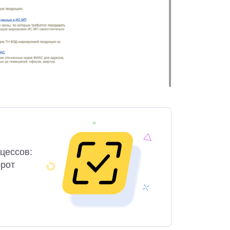
цессов:
орот