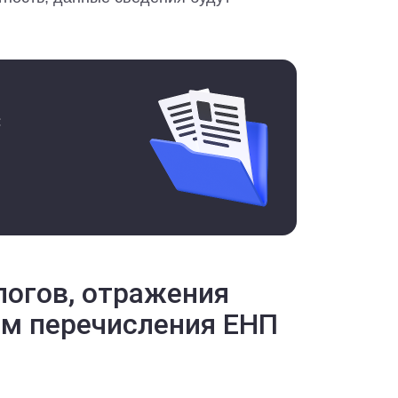
С
логов, отражения
ем перечисления ЕНП