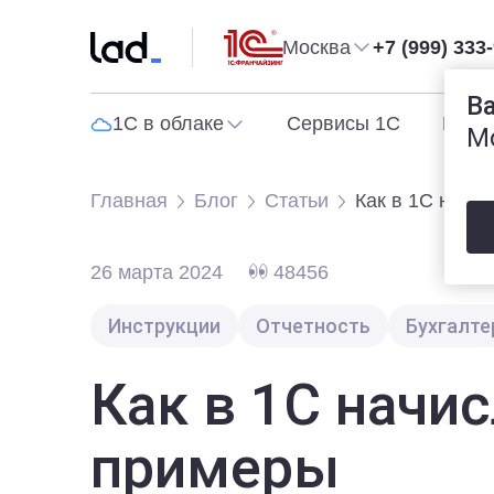
Москва
+7 (999) 333
В
1С в облаке
Сервисы 1С
Прог
М
Главная
Блог
Статьи
Как в 1С начи
26 марта 2024
48456
Инструкции
Отчетность
Бухгалте
Как в 1С начи
примеры