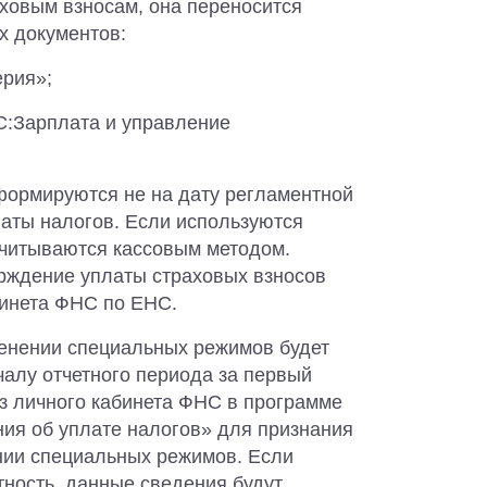
ховым взносам, она переносится
х документов:
ерия»;
С:Зарплата и управление
формируются не на дату регламентной
латы налогов. Если используются
читываются кассовым методом.
рждение уплаты страховых взносов
бинета ФНС по ЕНС.
менении специальных режимов будет
чалу отчетного периода за первый
из личного кабинета ФНС в программе
ия об уплате налогов» для признания
нии специальных режимов. Если
ность, данные сведения будут