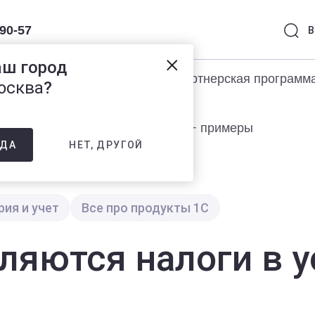
-90-57
В
аш город
раммы 1С
Услуги
Партнерская программ
осква
?
сляются налоги в условиях ЕНС + примеры
НЕТ, ДРУГОЙ
ДА
рия и учет
Все про продукты 1С
сляются налоги в 