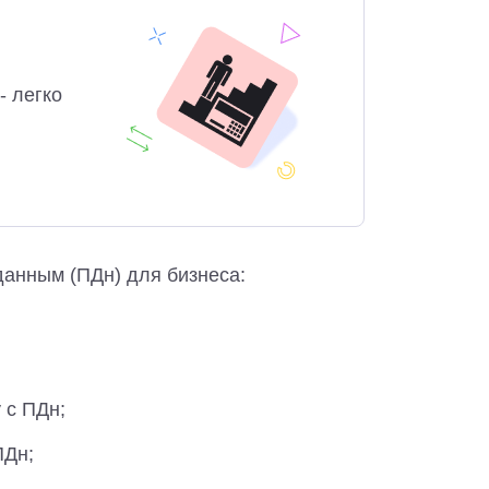
- легко
анным (ПДн) для бизнеса:
 с ПДн;
ПДн;