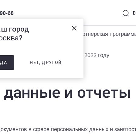
-90-68
В
аш город
раммы 1С
Услуги
Партнерская программ
осква
?
данные и отчеты по занятости в 2022 году
НЕТ, ДРУГОЙ
ДА
данные и отчеты 
документов в сфере персональных данных и занятос