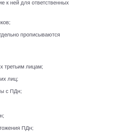
е к ней для ответственных
ков;
отдельно прописываются
х третьим лицам;
их лиц;
ы с ПДн;
н;
тожения ПДн;