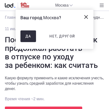
Москва
Ваш город
Москва
?
Главная
Блог
Статьи
Пособие, если сотрудник продолжал работать в отпуске по уходу за ребенком: как считать
11 июля 2023
4312
НЕТ, ДРУГОЙ
ДА
Пособие, если сотрудник
продолжал работать
в отпуске по уходу
за ребенком: как считать
Какую формулу применить и какие исключения учесть,
чтобы узнать средний заработок для начисления
денег.
Время чтения ~2 мин.