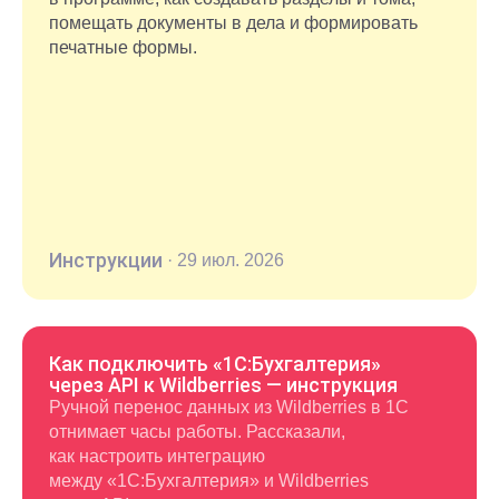
помещать документы в дела и формировать
печатные формы.
Инструкции
·
29 июл. 2026
Как подключить «1С:Бухгалтерия»
через API к Wildberries — инструкция
Ручной перенос данных из Wildberries в 1С
отнимает часы работы. Рассказали,
как настроить интеграцию
между «1С:Бухгалтерия» и Wildberries