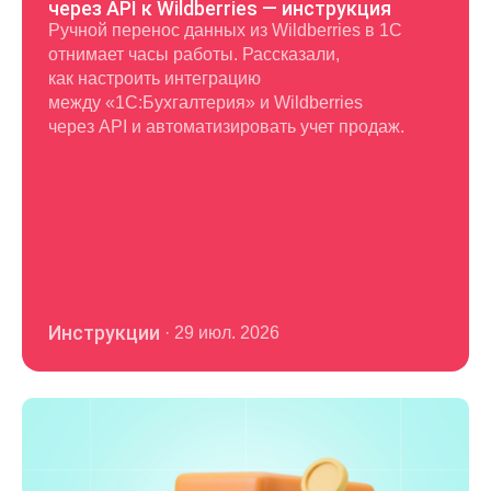
через API к Wildberries — инструкция
Ручной перенос данных из Wildberries в 1С
отнимает часы работы. Рассказали,
как настроить интеграцию
между «1С:Бухгалтерия» и Wildberries
через API и автоматизировать учет продаж.
Инструкции
·
29 июл. 2026