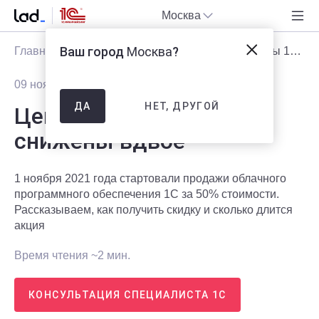
Москва
Ваш город
Москва
?
Главная
Блог
Статьи
Цены на программы 1С снижены вдвое
09 ноября 2021
2324
НЕТ, ДРУГОЙ
ДА
Цены на программы 1С
снижены вдвое
1 ноября 2021 года стартовали продажи облачного
программного обеспечения 1С за 50% стоимости.
Рассказываем, как получить скидку и сколько длится
акция
Время чтения ~2 мин.
КОНСУЛЬТАЦИЯ СПЕЦИАЛИСТА 1С