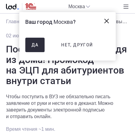
Москва
Ваш город
Москва
?
Главная
Блог
Статьи
Поступай в ВУЗ не выходя из дома! Промокод на ЭЦП для абитуриентов внутри статьи
02 июня 2020
2341
НЕТ, ДРУГОЙ
ДА
Поступай в ВУЗ не выходя
из дома! Промокод
на ЭЦП для абитуриентов
внутри статьи
Чтобы поступить в ВУЗ не обязательно писать
заявление от руки и нести его в деканат. Можно
заверить документы электронной подписью
и отправить онлайн.
Время чтения ~1 мин.