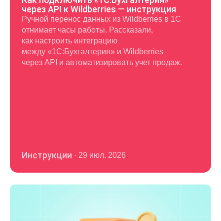
через API к Wildberries — инструкция
Ручной перенос данных из Wildberries в 1С
отнимает часы работы. Рассказали,
как настроить интеграцию
между «1С:Бухгалтерия» и Wildberries
через API и автоматизировать учет продаж.
Инструкции
·
29 июл. 2026